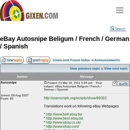
Home
Search
Why
snipe
?
eBay Autosnipe Beligum / French / German
Compare
/ Spanish
FAQ
Community
Gixen.com Forum Index
->
Announcements
Terms
View previous topic
::
View next topic
Contact
Author
Message
Autosnipe
My Snipes
Posted: Fri Mar 18, 2011 5:05 pm
Post
subject: eBay Autosnipe Beligum / French /
German / Spanish
Joined: 08 Aug 2007
http://userscripts.org/scripts/show/99302
Posts: 80
Translations work on following eBay Webpages
*
http://www.befr.ebay.be
*
http://www.benl.ebay.be
*
http://www.ebay.co.uk/
*
http://www.ebay.com/