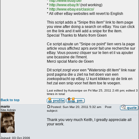
*
http://www.ebay.de/
*
http://www.ebay.fr/
(not working)
*
http://www.ebay.es/clasico/
* All other eBay websites will revert to English
This script adds a "Snipe this item" link to item page
you view after doing a search on eBay. You can click
on the link and it will add a snipe for the item.
Special Thanks to Mario from Gixen
Ce script ajoute un "Snipe ce point" lien vers la page
article vous affichez aprs avoir fait une recherche sur
eBay. Vous pouvez cliquer sur le lien et il va ajouter
une bcassine de l'lment.
Merci spcial Mario de Gixen
Dit script zorgt voor een "Watersnip dit item" link naar
post pagina die u ziet na het doen van een
zoekopdracht op eBay. U kunt klikken op de link en
het zal een snip voor het item toe te voegen.
Last edited by Autosnipe on Fri Mar 25, 2011 2:46 pm; edited 3
times in total
Back to top
mario
Posted: Sun Mar 20, 2011 5:32 am
Post
Site Admin
subject:
Thank you very much Keith, I greatly appreciate all
your work.
Joined: 03 Oct 2006